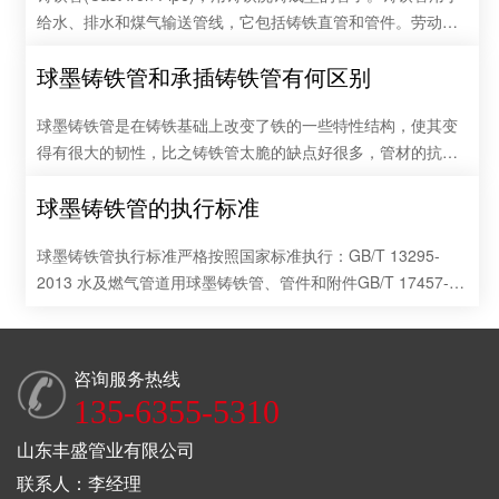
给水、排水和煤气输送管线，它包括铸铁直管和管件。劳动强
度小。按铸造方法不同，分为连续铸铁管和离心铸铁管，其中
球墨铸铁管和承插铸铁管有何区别
离心铸铁管又分为砂型和金属型两种。按材质不同分为灰口铸
铁管…
球墨铸铁管是在铸铁基础上改变了铁的一些特性结构，使其变
得有很大的韧性，比之铸铁管太脆的缺点好很多，管材的抗拉
抗折强度很大的提高。常用承插接口的，密封材料是橡胶圈。
球墨铸铁管的执行标准
承插铸铁管和球墨铸铁管的区别铸铁管也就是常说的生铁管
子，普通…
球墨铸铁管执行标准严格按照国家标准执行：GB/T 13295-
2013 水及燃气管道用球墨铸铁管、管件和附件GB/T 17457-
1998 球墨铸铁管水泥砂浆离心法衬层一般要求GB/T 17458-
1998 球墨铸铁管水泥砂浆离心法衬层新拌砂浆的成分检验
GB/T 17459-1998…
咨询服务热线
135-6355-5310
山东丰盛管业有限公司
联系人：李经理