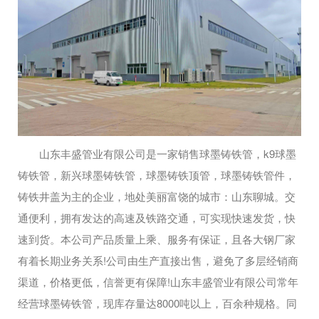
铸铁井盖
铸铁井盖
山东丰盛管业有限公司是一家销售球墨铸铁管，k9球墨
铸铁管，新兴球墨铸铁管，球墨铸铁顶管，球墨铸铁管件，
铸铁井盖为主的企业，地处美丽富饶的城市：山东聊城。交
球墨铸铁管
球墨铸铁管
通便利，拥有发达的高速及铁路交通，可实现快速发货，快
速到货。本公司产品质量上乘、服务有保证，且各大钢厂家
有着长期业务关系!公司由生产直接出售，避免了多层经销商
渠道，价格更低，信誉更有保障!山东丰盛管业有限公司常年
经营球墨铸铁管，现库存量达8000吨以上，百余种规格。同