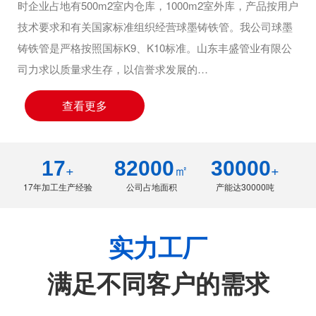
时企业占地有500m2室内仓库，1000m2室外库，产品按用户
k9球墨铸铁管
k9球墨铸铁管
技术要求和有关国家标准组织经营球墨铸铁管。我公司球墨
铸铁管是严格按照国标K9、K10标准。山东丰盛管业有限公
司力求以质量求生存，以信誉求发展的…
查看更多
新兴球墨铸铁管
新兴球墨铸铁管
17
82000
30000
+
㎡
+
17年加工生产经验
公司占地面积
产能达30000吨
实力工厂
球墨铸铁顶管
球墨铸铁顶管
满足不同客户的需求