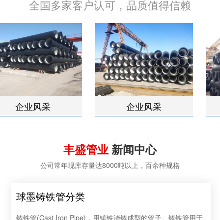
全国多家客户认可，品质值得信赖
球墨铸铁管件
球墨铸铁管件
企业风采
企业风采
铸铁井盖
铸铁井盖
丰盛管业
新闻中心
公司常年现库存量达8000吨以上，百余种规格
球墨铸铁管分类
铸铁管(Cast Iron Pipe)，用铸铁浇铸成型的管子。铸铁管用于