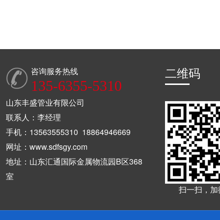
二维码
咨询服务热线
135-6355-5310
山东丰盛管业有限公司
联系人：李经理
手机：13563555310 18864946669
网址：www.sdfsgy.com
地址：山东汇通国际金属物流园B区368
室
扫一扫，加