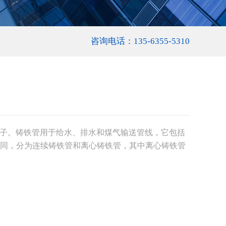
咨询电话：135-6355-5310
铸成型的管子。铸铁管用于给水、排水和煤气输送管线，它包括
同，分为连续铸铁管和离心铸铁管，其中离心铸铁管
口铸铁管和球墨铸铁管。按接口形式不同分为柔性接
中，柔性铸铁管用橡胶圈密封；法兰接口铸铁管用法
般铸铁管承口较大…