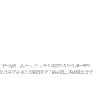
型柔性铸铁排水管。2、砂型离心铸铁直管砂型离心铸
压力流体的输送。
合适的工具,米尺,卡尺,来量球墨管及管件和一些管
测量.球墨管外径是需要围着管子的外围上环绕测量,量管
尺或卷尺来测量,球墨铸铁管壁厚可以直接测量,也可
着工作经验目测出管子的规格尺寸.