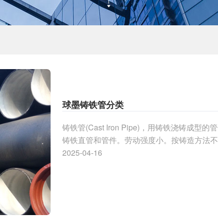
球墨铸铁管分类
铸铁管(Cast Iron Pipe)，用铸铁浇
铸铁直管和管件。劳动强度小。按铸造方法不
又分为砂型和金属型两种。按材质不同分为灰
2025-04-16
口、法兰接口、自锚式接口、刚性接口等。其
兰固定，内垫橡胶法兰垫片密封；刚性接口一