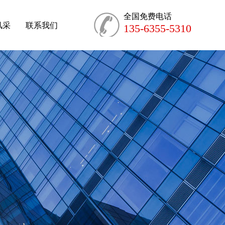
全国免费电话
风采
联系我们
135-6355-5310