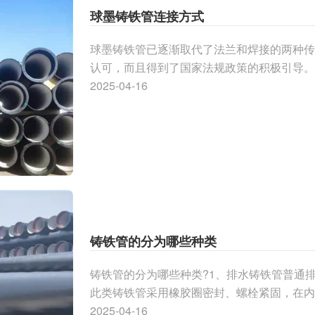
球墨铸铁管连接方式
球墨铸铁管已逐渐取代了法兰和焊接的两种传
认可，而且得到了国家法规政策的积极引导。
得简单、快捷、方便。球墨铸铁管球墨铸铁管
2025-04-16
接管件包括两个大类产品：①起连接密封作用
兰；②起连接过渡作用的管件有 弯头、三通
铸铁管的分为哪些种类
铸铁管的分为哪些种类?1、排水铸铁管普通
此类铸铁管采用橡胶圈密封、螺栓紧固，在内
向位移和横向由挠变形，适用于高层建筑室内
2025-04-16