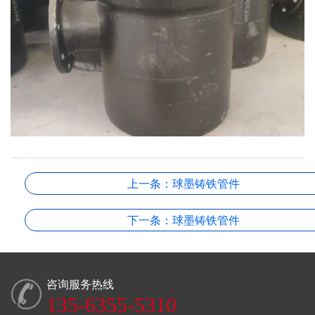
上一条：球墨铸铁管件
下一条：球墨铸铁管件
咨询服务热线
135-6355-5310