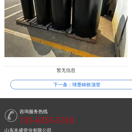
暂无信息
下一条：球墨铸铁顶管
咨询服务热线
135-6355-5310
山东丰盛管业有限公司