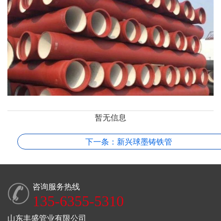
暂无信息
下一条：新兴球墨铸铁管
咨询服务热线
135-6355-5310
山东丰盛管业有限公司