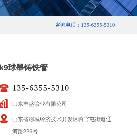
咨询电话：135-6355-5310
k9球墨铸铁管
135-6355-5310
山东丰盛管业有限公司
山东省聊城经济技术开发区蒋官屯街道辽
河路226号