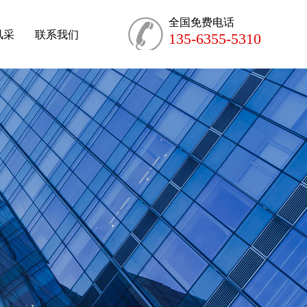
全国免费电话
风采
联系我们
135-6355-5310