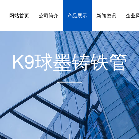
网站首页
公司简介
产品展示
新闻资讯
企业
K9球墨铸铁管