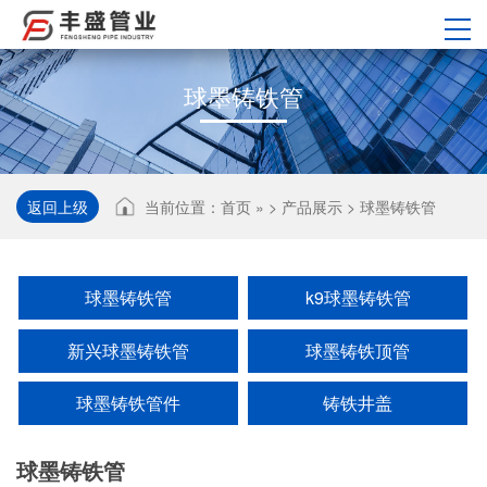
球墨铸铁管
返回上级
当前位置：
首页
» >
产品展示
>
球墨铸铁管
球墨铸铁管
k9球墨铸铁管
新兴球墨铸铁管
球墨铸铁顶管
球墨铸铁管件
铸铁井盖
球墨铸铁管