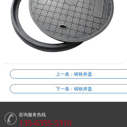
上一条：铸铁井盖
下一条：铸铁井盖
咨询服务热线
135-6355-5310