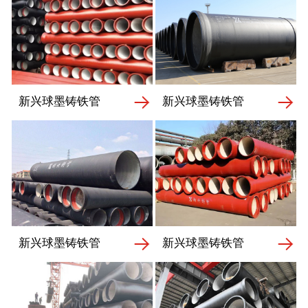
新兴球墨铸铁管
新兴球墨铸铁管
新兴球墨铸铁管
新兴球墨铸铁管