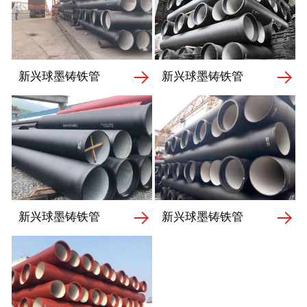
新兴球墨铸铁管
新兴球墨铸铁管
新兴球墨铸铁管
新兴球墨铸铁管