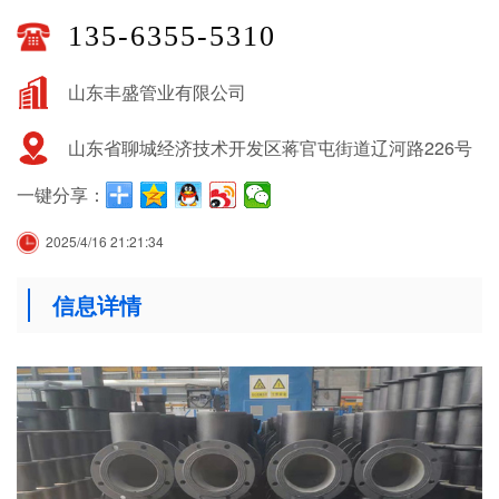
135-6355-5310
山东丰盛管业有限公司
山东省聊城经济技术开发区蒋官屯街道辽河路226号
一键分享：
2025/4/16 21:21:34
信息详情