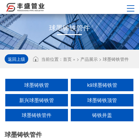
球墨铸铁管件
返回上级
当前位置：
首页
» >
产品展示
>
球墨铸铁管件
球墨铸铁管
k9球墨铸铁管
新兴球墨铸铁管
球墨铸铁顶管
球墨铸铁管件
铸铁井盖
球墨铸铁管件