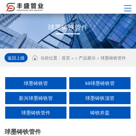
球墨铸铁管件
返回上级
当前位置：
首页
» >
产品展示
>
球墨铸铁管件
球墨铸铁管
k9球墨铸铁管
新兴球墨铸铁管
球墨铸铁顶管
球墨铸铁管件
铸铁井盖
球墨铸铁管件