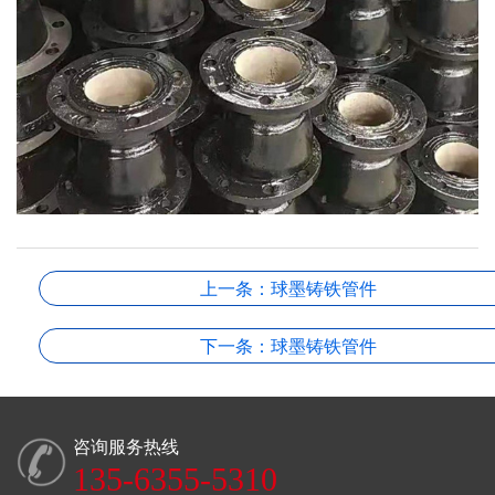
上一条：球墨铸铁管件
下一条：球墨铸铁管件
咨询服务热线
135-6355-5310