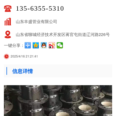
135-6355-5310
山东丰盛管业有限公司
山东省聊城经济技术开发区蒋官屯街道辽河路226号
一键分享：
2025/4/16 21:21:41
信息详情